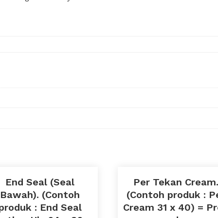
End Seal (Seal
Per Tekan Cream
Bawah). (Contoh
(Contoh produk : P
produk : End Seal
Cream 31 x 40) = P