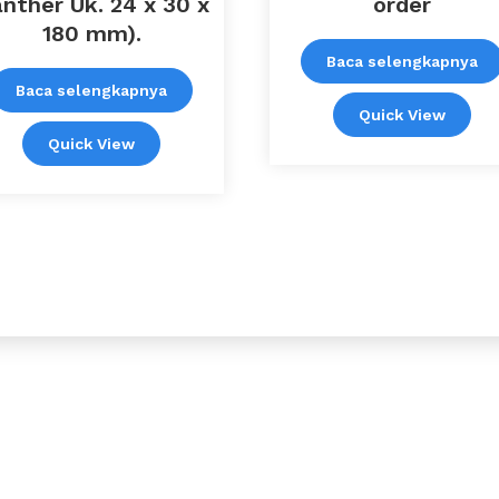
nther Uk. 24 x 30 x
order
180 mm).
Baca selengkapnya
Baca selengkapnya
Quick View
Quick View