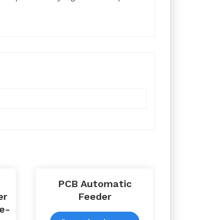
.
PCB Automatic
er
Feeder
re-