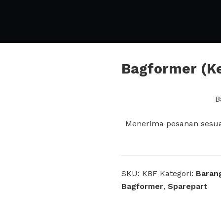
Bagformer (K
B
Menerima pesanan sesuai
SKU:
KBF
Kategori:
Baran
Bagformer
,
Sparepart