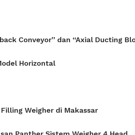
g
back Conveyor” dan “Axial Ducting Bl
Model Horizontal
Filling Weigher di Makassar
san Panther Sistem Weigher 4 Head