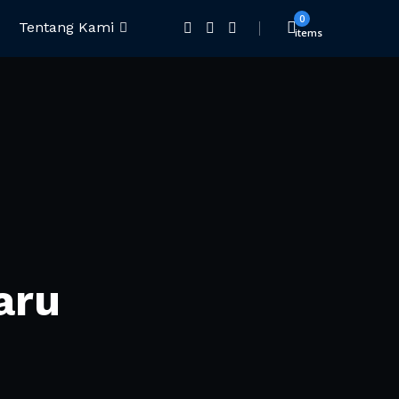
0
Tentang Kami
items
aru