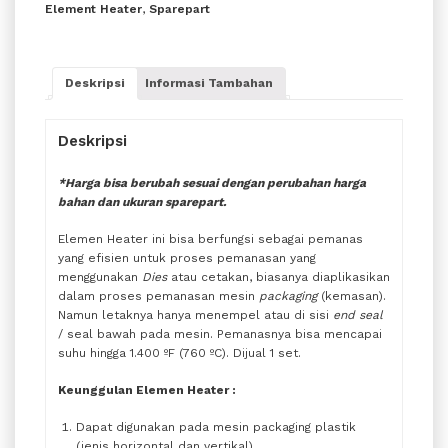
Element Heater
,
Sparepart
Deskripsi
Informasi Tambahan
Deskripsi
*Harga bisa berubah sesuai dengan perubahan harga
bahan dan ukuran sparepart.
Elemen Heater ini bisa berfungsi sebagai pemanas
yang efisien untuk proses pemanasan yang
menggunakan
Dies
atau cetakan, biasanya diaplikasikan
dalam proses pemanasan mesin
packaging
(kemasan).
Namun letaknya hanya menempel atau di sisi
end seal
/ seal bawah pada mesin. Pemanasnya bisa mencapai
suhu hingga 1.400 ºF (760 ºC). Dijual 1 set.
Keunggulan Elemen Heater
:
Dapat digunakan pada mesin packaging plastik
(jenis horizontal dan vertikal).