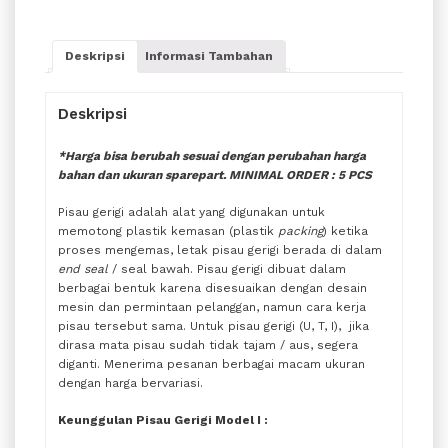
Deskripsi
Informasi Tambahan
Deskripsi
*Harga bisa berubah sesuai dengan perubahan harga
bahan dan ukuran sparepart
. MINIMAL ORDER : 5 PCS
Pisau gerigi adalah alat yang digunakan untuk
memotong plastik kemasan (plastik
packing
) ketika
proses mengemas, letak pisau gerigi berada di dalam
end seal
/ seal bawah. Pisau gerigi dibuat dalam
berbagai bentuk karena disesuaikan dengan desain
mesin dan permintaan pelanggan, namun cara kerja
pisau tersebut sama. Untuk pisau gerigi (U, T, I), jika
dirasa mata pisau sudah tidak tajam / aus, segera
diganti. Menerima pesanan berbagai macam ukuran
dengan harga bervariasi.
Keunggulan Pisau Gerigi Model I :