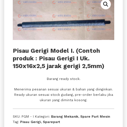
Pisau Gerigi Model I. (Contoh
produk : Pisau Gerigi I Uk.
150x16x2,5 jarak gerigi 2,5mm)
Barang ready stock.
Menerima pesanan sesuai ukuran & bahan yang diinginkan.
Ready ukuran sesuai stock gudang, pre-order berlaku jika
ukuran yang diminta kosong.
SKU:
PGM - I
Kategori:
Barang Mekanik
,
Spare Part Mesin
Tag:
Pisau Gerigi
,
Sparepart