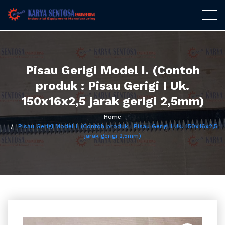
Karya Sentosa
Togg
navig
Engineering
Skip
to
content
Pisau Gerigi Model I. (Contoh
produk : Pisau Gerigi I Uk.
150x16x2,5 jarak gerigi 2,5mm)
Home
Pisau Gerigi Model I. (Contoh produk : Pisau Gerigi I Uk. 150x16x2,5
jarak gerigi 2,5mm)