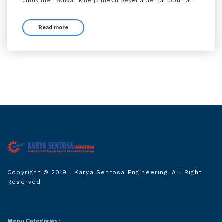
untuk memastikan kinerja mesin bekerja dengan optimal.
Read more
Karya Sentosa
Copyright © 2019
| Karya Sentosa Engineering. All Right
Engineering
Reserved
Menu Categories :