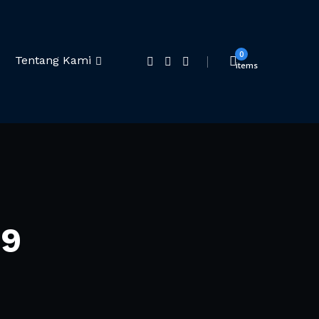
0
Tentang Kami
items
19