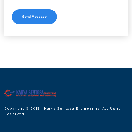
Karya Sentosa
Copyright © 2019
| Karya Sentosa Engineering. All Right
Engineering
Reserved