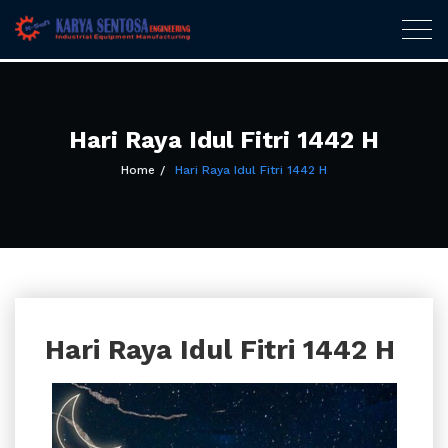
Karya Sentosa
Togg
navig
Engineering
Skip
to
content
Hari Raya Idul Fitri 1442 H
Home
Hari Raya Idul Fitri 1442 H
Hari Raya Idul Fitri 1442 H