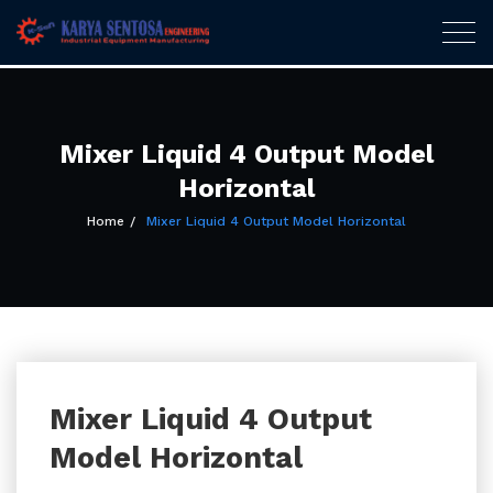
Karya Sentosa
Togg
navig
Engineering
Skip
to
content
Mixer Liquid 4 Output Model
Horizontal
Home
Mixer Liquid 4 Output Model Horizontal
Mixer Liquid 4 Output
Model Horizontal