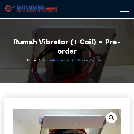
Karya Sentosa
Togg
navig
Engineering
Skip
to
content
Rumah Vibrator (+ Coil) = Pre-
order
Home
Rumah Vibrator (+ Coil) = Pre-order